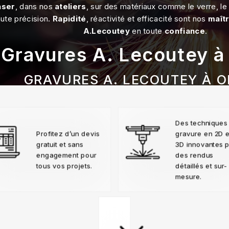
aser
, dans nos
ateliers
, sur des matériaux comme le verre, le
aute précision.
Rapidité
, réactivité et efficacité sont nos
maît
A.Lecoutey
en toute
confiance
.
Gravures A. Lecoutey à
GRAVURES A. LECOUTEY À O
Gravures Laser
02 35 64 74 16
Des techniques
Profitez d’un devis
gravure en 2D e
gratuit et sans
3D innovantes 
engagement pour
des rendus
tous vos projets.
détaillés et sur-
mesure.