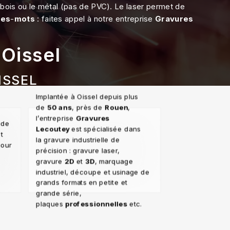
 bois ou le métal (pas de PVC). Le laser permet de
res
-
mots
: faites appel à notre entreprise
Gravures
 Oissel
ISSEL
Implantée à Oissel depuis plus
de
50 ans
, près de
Rouen
,
l’entreprise
Gravures
 de
Lecoutey
est spécialisée dans
t
la gravure industrielle de
pour
précision : gravure laser,
gravure
2D
et
3D
, marquage
industriel, découpe et usinage de
grands formats en petite et
grande série,
plaques
professionnelles
etc.